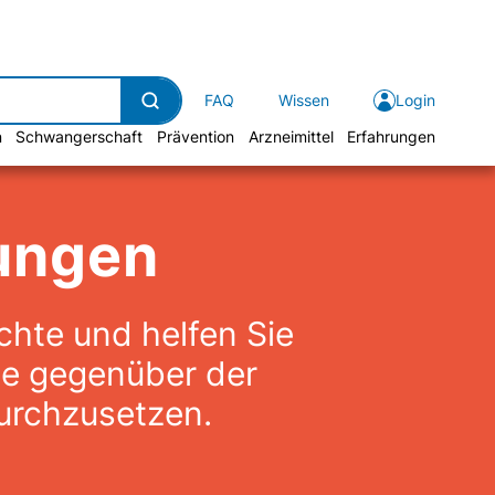
FAQ
Wissen
Login
n
Schwangerschaft
Prävention
Arzneimittel
Erfahrungen
ungen
ichte und helfen Sie
te gegenüber der
urchzusetzen.