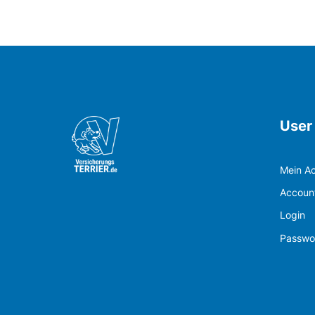
User
Mein A
Account
Login
Passwo