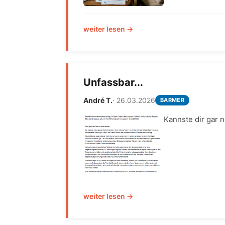
weiter lesen →
Unfassbar...
André T.
· 26.03.2026
BARMER
Kannste dir gar ni
weiter lesen →